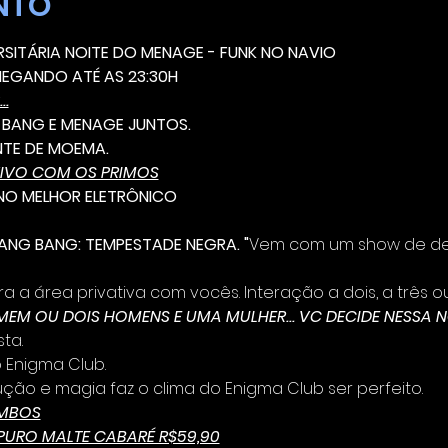
NTO
ERSITÁRIA NOITE DO MENAGE - FUNK NO NAVIO
EGANDO ATÉ AS 23:30H
..
 BANG E MENAGE JUNTOS.
NTE DE MOEMA.
IVO COM OS PRIMOS
NO MELHOR ELETRÔNICO
ANG BANG: TEMPESTADE NEGRA. "
Vem com um show de dei
ara a área privativa com vocês. Interação a dois, a três o
EM OU DOIS HOMENS E UMA MULHER... VC DECIDE NESSA N
ta.
o Enigma Club.
ão e magia faz o clima do Enigma Club ser perfeito. 
OMBOS
 PURO MALTE CABARÉ R$59,90