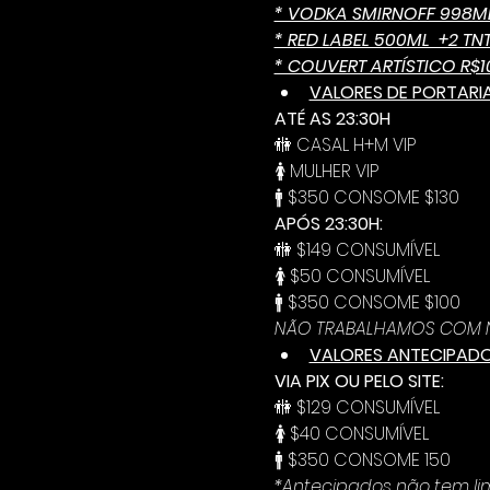
* VODKA SMIRNOFF 998ML 
* RED LABEL 500ML  +2 TNT
* COUVERT ARTÍSTICO R$1
VALORES DE PORTARIA
ATÉ AS 23:30H
🚻 CASAL H+M VIP
🚺 MULHER VIP
🚹 $350 CONSOME $130
APÓS 23:30H:
🚻 $149 CONSUMÍVEL
🚺 $50 CONSUMÍVEL
🚹 $350 CONSOME $100
NÃO TRABALHAMOS COM N
VALORES ANTECIPAD
VIA PIX OU PELO SITE:
🚻 $129 CONSUMÍVEL
🚺 $40 CONSUMÍVEL
🚹 $350 CONSOME 150
*Antecipados não tem lim