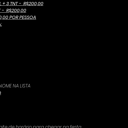
+ 3 TNT -  R$200,00
 -  R$200,00
0,00 POR PESSOA
:
OME NA LISTA
O
ite de horário para chegar na festa.