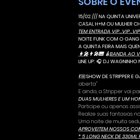
SOBRE O EVE
15/02 /// NA QUINTA UNIV
CASAL H+M OU MULHER CH
TEM ENTRADA VIP...VIP...VIP.
NOITE FUNK COM O GANG
A QUINTA FEIRA MAIS QUE
👩‍🎤
👨‍🎤🎹 🎸
BANDA AO V
LINE UP: 
🎧 
DJ WAGNINHO 
💃🏼
SHOW DE STRIPPER E G
aberta"
E ainda, a Stripper vai p
DUAS MULHERES E UM HOM
Participe ou apenas assis
Realize suas fantasias n
Uma noite de muita seduç
APROVEITEM NOSSOS C
* 5 LONG NECK DE 330ML