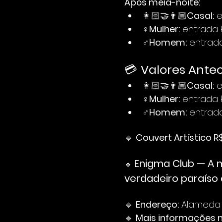
Após meia-noite:
👩🏻‍🤝‍👨🏼
Casal:
 
♀️
Mulher:
 entrada
♂️
Homem:
 entrad
💳 
Valores Anteci
👩🏻‍🤝‍👨🏼
Casal:
 
♀️
Mulher:
 entrada
♂️
Homem:
 entrad
🔹 
Couvert Artístico R
Enigma Club — A m
🔹 
verdadeiro paraíso 
🔹 
Endereço:
 Alameda 
🔹 
Mais informações 