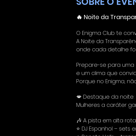
SOBRE O EVE
🔥 Noite da Transpar
O Enigma Club te conv
A Noite da Transparên
onde cada detalhe foi
Prepare-se para uma 
e um clima que convid
Porque no Enigma, não 
💋 Destaque da noite:
Mulheres a caráter ga
🎶 A pista em alta rot
⭐ DJ Espanhol – sets e