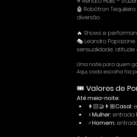
⭐ Renato Halls – traz
🤖 Robôtron Tequileiro
diversão.
🔥 Shows e performanc
🎭 Leandro Papazone 
sensualidade, atitude 
Uma noite para quem gost
Aqui, cada escolha faz p
🎟️ 
Valores de Por
Até meia-noite:
👩🏻‍🤝‍👨🏼
Casal:
 
♀️
Mulher:
 entrada
♂️
Homem:
 entrad