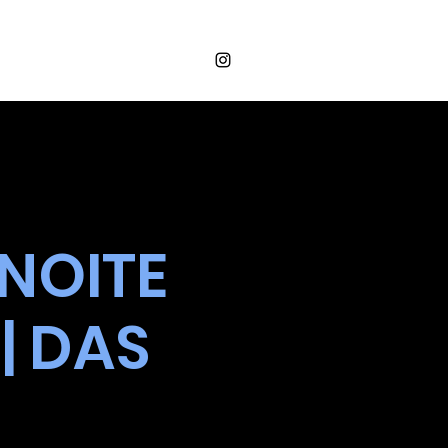
Login
OS
VALORES
CONTATO
 NOITE
| DAS