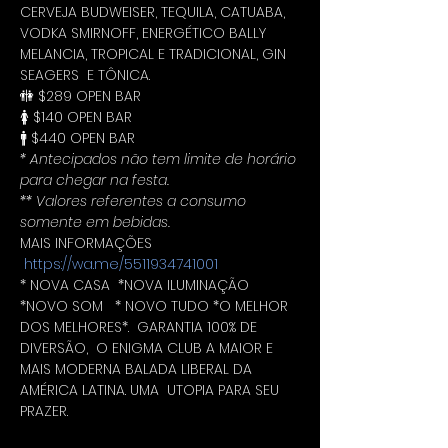
CERVEJA BUDWEISER, TEQUILA, CATUABA, 
VODKA SMIRNOFF, ENERGÉTICO BALLY 
MELANCIA, TROPICAL E TRADICIONAL, GIN 
SEAGERS  E TÔNICA.
🚻 $289 OPEN BAR
🚺 $140 OPEN BAR
🚹 $440 OPEN BAR
* Antecipados não tem limite de horário 
para chegar na festa.
** Valores referentes a consumo 
somente em bebidas.
MAIS INFORMAÇÕES 
https://wa.me/5511934741001
* NOVA CASA  *NOVA ILUMINAÇÃO 
*NOVO SOM   * NOVO TUDO *O MELHOR 
DOS MELHORES*.  GARANTIA 100% DE 
DIVERSÃO,  O ENIGMA CLUB A MAIOR E 
MAIS MODERNA BALADA LIBERAL DA 
AMÉRICA LATINA. UMA  UTOPIA PARA SEU 
PRAZER.