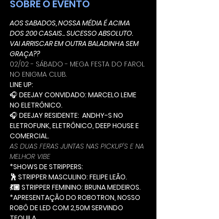
SOBRE O EVENTO
AOS SABADOS, NOSSA MÉDIA É ACIMA 
DOS 200 CASAIS... SUCESSO ABSOLUTO.
VAI ARRISCAR EM OUTRA BALADINHA SEM 
GRAÇA??
02/02 - SÁBADO - MEGA FESTA DO FAROL 
NO ENIGMA CLUB.
LINE UP:
🎧 
DEEJAY CONVIDADO: MARCELO LEME 
NO ELETRÔNICO.
🎧 
DEEJAY RESIDENTE:  ANDHY-S NO 
ELETROFUNK, ELETRÔNICO, DEEP HOUSE E 
COMERCIAL.
AS DUAS FERAS JUNTAS NAS PICKUP'S E NA 
MELHOR VIBE
*SHOWS DE STRIPPERS:
🕺 STRIPPER MASCULINO: FELIPE LEÃO.
💃🏼 STRIPPER FEMININO: BRUNA MEDEIROS.
*APRESENTAÇÃO DO ROBOTRON, NOSSO 
ROBÔ DE LED COM 2,50M SERVINDO 
TEQUILA