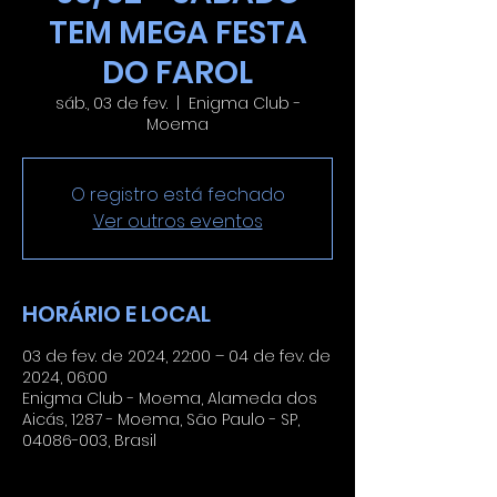
TEM MEGA FESTA
DO FAROL
sáb., 03 de fev.
  |  
Enigma Club -
Moema
O registro está fechado
Ver outros eventos
HORÁRIO E LOCAL
03 de fev. de 2024, 22:00 – 04 de fev. de
2024, 06:00
Enigma Club - Moema, Alameda dos
Aicás, 1287 - Moema, São Paulo - SP,
04086-003, Brasil