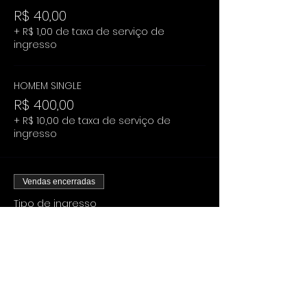
R$ 40,00
+ R$ 1,00 de taxa de serviço de
ingresso
HOMEM SINGLE
R$ 400,00
+ R$ 10,00 de taxa de serviço de
ingresso
Vendas encerradas
Tipo de ingresso
CAMAROTE OPEN BAR
Mais informações
Preço
De R$ 140,00 até R$ 440,00