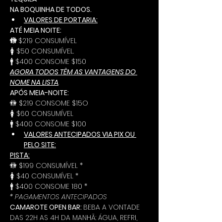
NA BOQUINHA DE TODOS.
VALORES DE PORTARIA:
ATÉ MEIA NOITE:
🚻 
$219 CONSUMÍVEL
🚺 $50 CONSUMÍVEL.
🚹 $400 CONSOME $150
AGORA TODOS TÊM AS VANTAGENS DO 
NOME NA LISTA
.
APÓS MEIA-NOITE:
🚻 $219 CONSOME $15O
🚺 $60 CONSUMÍVEL
🚹 $400 CONSOME $100
VALORES ANTECIPADOS VIA PIX OU 
PELO SITE:
PISTA:
🚻 $199 CONSUMÍVEL *
🚺 $40 CONSUMÍVEL *
🚹 $400 CONSOME 180 *
* PAGAMENTOS ANTECIPADOS
CAMAROTE OPEN BAR: 
BEBA A VONTADE 
DAS 22H AS 4H DA MANHÃ: ÁGUA, REFRI, 