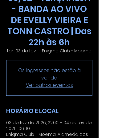
- BANDA AO VIVO
DE EVELLY VIEIRA E
TONN CASTRO | Das
22h às 6h
ter., 03 de fev.
  |  
Enigma Club - Moema
Os ingressos não estão à
venda
Ver outros eventos
HORÁRIO E LOCAL
03 de fev. de 2026, 22:00 – 04 de fev. de
2026, 06:00
Enigma Club - Moema, Alameda dos