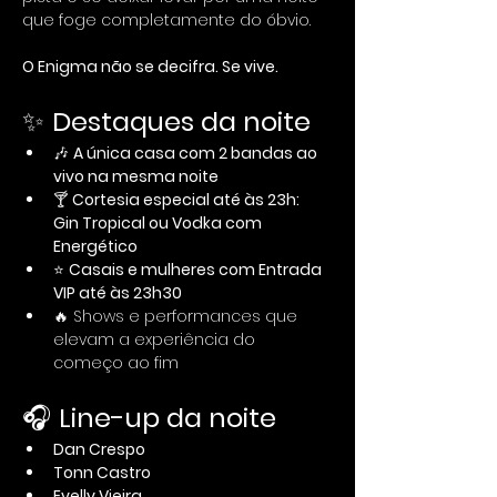
que foge completamente do óbvio.
O Enigma não se decifra. Se vive.
✨ 
Destaques da noite
🎶 
A única casa com 2 bandas ao 
vivo na mesma noite
🍸 
Cortesia especial até às 23h:
Gin Tropical ou Vodka com 
Energético
⭐ 
Casais e mulheres com Entrada 
VIP até às 23h30
🔥 Shows e performances que 
elevam a experiência do 
começo ao fim
🎧 
Line-up da noite
Dan Crespo
Tonn Castro
Evelly Vieira