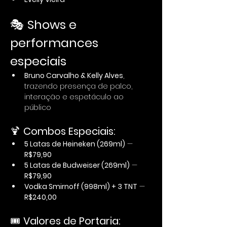
🎭 
Shows e 
performances 
especiais
Bruno Carvalho & Kelly Alves
, 
trazendo presença de palco, 
interação e espetáculo ao 
público
🍹 
Combos Especiais:
5 Latas de Heineken (269ml)
 — 
R$79,90
5 Latas de Budweiser (269ml)
 — 
R$79,90
Vodka Smirnoff (998ml) + 3 TNT
 — 
R$240,00
🎟️ 
Valores de Portaria: