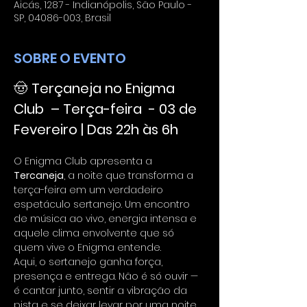
Aicás, 1287 - Indianópolis, São Paulo -
SP, 04086-003, Brasil
SOBRE O EVENTO
🤠 
Terçaneja no Enigma 
Club  – Terça-feira  - 03 de 
Fevereiro | Das 22h às 6h
O Enigma Club apresenta a 
Tercaneja
, a noite que transforma a 
terça-feira em um verdadeiro 
espetáculo sertanejo. Um encontro 
de música ao vivo, energia intensa e 
aquele clima envolvente que só 
quem vive o Enigma entende.
Aqui, o sertanejo ganha força, 
presença e entrega. Não é só ouvir — 
é cantar junto, sentir a vibração da 
pista e se deixar levar por uma noite 