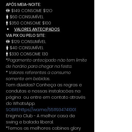
APÓS MEIA-NOITE: 
🚻 $149 CONSOME $12O
🚺 $60 CONSUMÍVEL
🚹 $350 CONSOME $100
VALORES ANTECIPADOS
VIA PIX OU PELO SITE:
🚻 $129 CONSUMÍVEL
🚺 $40 CONSUMÍVEL
🚹 $330 CONSOME 130
*Pagamento antecipado não tem limite 
de horário para chegar na festa.
* Valores referentes a consumo 
somente em bebidas.
Tem dúvidas? Conheça as regras e 
condutas e nossas instalacões na 
página 
 ou entre em contato através 
do WhatsApp. 
SOBRE
https://wa.me/5511934741001
Enigma Club - A melhor casa de 
swing e balada liberal.
*Temos as melhores cabines glory 