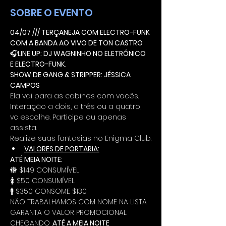
SOBRE O EVENTO
04/07 /// TERÇANEJA COM ELECTRO-FUNK 
COM A BANDA AO VIVO DE TON CASTRO
🎧
LINE UP: 
DJ WAGNINHO NO ELETRÔNICO 
E ELECTRO-FUNK.
SHOW DE GANG & STRIPPER: JÉSSICA 
CAMPOS
Ela vai para as cabines com vocês. 
Interação a dois, a três ou a quatro, 
vc escolhe. Participe ou apenas 
assista. 
Realize suas fantasias no Enigma Club.
VALORES DE PORTARIA:
ATÉ MEIA NOITE:
🚻 $149 CONSUMÍVEL
🚺 $50 CONSUMÍVEL
🚹 $350 CONSOME $130
NÃO TRABALHAMOS COM NOME NA LISTA
GARANTA O VALOR PROMOCIONAL 
CHEGANDO 
.
ATÉ A MEIA NOITE