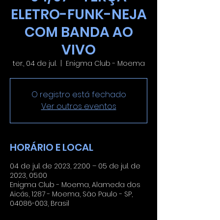
ELETRO-FUNK-NEJA
COM BANDA AO
VIVO
ter., 04 de jul.
  |  
Enigma Club - Moema
O registro está fechado
Ver outros eventos
HORÁRIO E LOCAL
04 de jul. de 2023, 22:00 – 05 de jul. de
2023, 05:00
Enigma Club - Moema, Alameda dos
Aicás, 1287 - Moema, São Paulo - SP,
04086-003, Brasil