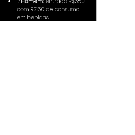
♂️
Homem:
 entrada R$550 
com R$150 de consumo 
em bebidas
🔹 
Couvert 
Artístico:
 R$12,00 por 
pessoa
Antecipados não 
possuem limite de 
horário para chegada. 
Valores referentes a 
consumo, aplicáveis 
apenas para bebidas.
🔹 
Enigma Club — A 
maior e mais moderna 
balada liberal da 