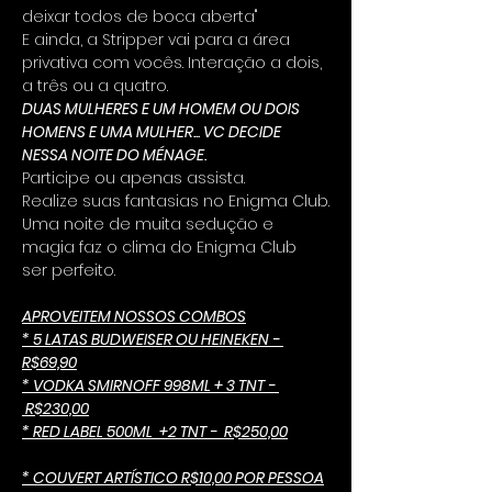
deixar todos de boca aberta"
E ainda, a Stripper vai para a área 
privativa com vocês. Interação a dois, 
a três ou a quatro.
DUAS MULHERES E UM HOMEM OU DOIS 
HOMENS E UMA MULHER... VC DECIDE 
NESSA NOITE DO MÉNAGE.
Participe ou apenas assista.
Realize suas fantasias no Enigma Club.
Uma noite de muita sedução e 
magia faz o clima do Enigma Club 
ser perfeito. 
APROVEITEM NOSSOS COMBOS
* 5 LATAS BUDWEISER OU HEINEKEN - 
R$69,90
* VODKA SMIRNOFF 998ML + 3 TNT - 
 R$230,00
* RED LABEL 500ML  +2 TNT -  R$250,00
* COUVERT ARTÍSTICO R$10,00 POR PESSOA