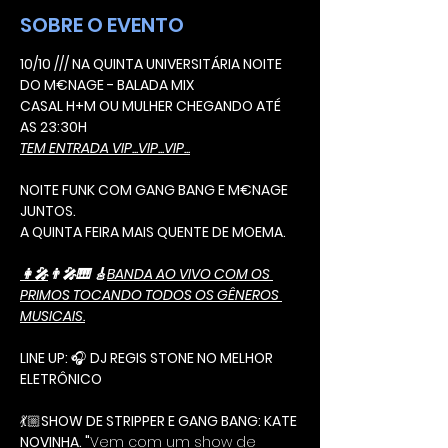
SOBRE O EVENTO
10/10 /// NA QUINTA UNIVERSITÁRIA NOITE 
DO M€NAGE - BALADA MIX
CASAL H+M OU MULHER CHEGANDO ATÉ 
AS 23:30H
TEM ENTRADA VIP...VIP...VIP...
NOITE FUNK COM GANG BANG E M€NAGE 
JUNTOS.
A QUINTA FEIRA MAIS QUENTE DE MOEMA.
👩‍🎤
👨‍🎤🎹 🎸
BANDA AO VIVO COM OS 
PRIMOS TOCANDO TODOS OS GÊNEROS 
MUSICAIS.
LINE UP: 
🎧 
DJ REGIS STONE NO MELHOR 
ELETRÔNICO
💃🏼
SHOW DE STRIPPER E GANG BANG: KATE 
NOVINHA. "
Vem com um show de 