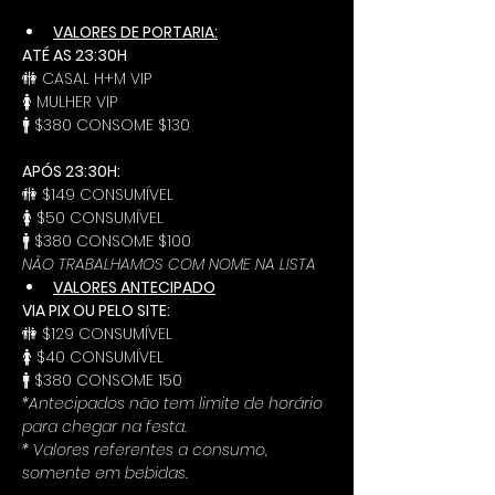
VALORES DE PORTARIA:
ATÉ AS 23:30H
🚻 CASAL H+M VIP
🚺 MULHER VIP
🚹 $380 CONSOME $130
APÓS 23:30H:
🚻 $149 CONSUMÍVEL
🚺 $50 CONSUMÍVEL
🚹 $380 CONSOME $100
NÃO TRABALHAMOS COM NOME NA LISTA
VALORES ANTECIPADO
VIA PIX OU PELO SITE:
🚻 $129 CONSUMÍVEL
🚺 $40 CONSUMÍVEL
🚹 $380 CONSOME 150
*Antecipados não tem limite de horário 
para chegar na festa.
* Valores referentes a consumo, 
somente em bebidas.