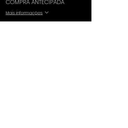
COMPRA ANTECIPADA
Mais informações
Preço
De R$ 40,00 até R$ 380,00
CASAL H+M
R$ 129,00
+ R$ 3,23 de taxa de serviço de
ingresso
MULHER SINGLE
R$ 40,00
+ R$ 1,00 de taxa de serviço de
ingresso
HOMEM SINGLE