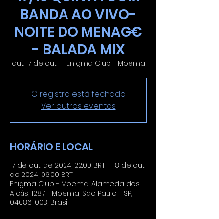
BANDA AO VIVO-
NOITE DO MENAG€
- BALADA MIX
qui., 17 de out.
  |  
Enigma Club - Moema
O registro está fechado
Ver outros eventos
HORÁRIO E LOCAL
17 de out. de 2024, 22:00 BRT – 18 de out.
de 2024, 06:00 BRT
Enigma Club - Moema, Alameda dos
Aicás, 1287 - Moema, São Paulo - SP,
04086-003, Brasil