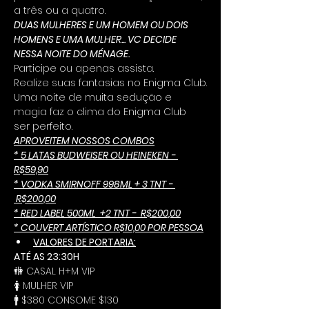
a três ou a quatro.
DUAS MULHERES E UM HOMEM OU DOIS 
HOMENS E UMA MULHER... VC DECIDE 
NESSA NOITE DO MÉNAGE.
Participe ou apenas assista.
Realize suas fantasias no Enigma Club.
Uma noite de muita sedução e 
magia faz o clima do Enigma Club 
ser perfeito. 
APROVEITEM NOSSOS COMBOS
* 5 LATAS BUDWEISER OU HEINEKEN - 
R$59,90
* VODKA SMIRNOFF 998ML + 3 TNT - 
 R$200,00
* RED LABEL 500ML  +2 TNT -  R$200,00
* COUVERT ARTÍSTICO R$10,00 POR PESSOA
VALORES DE PORTARIA:
ATÉ AS 23:30H
🚻 CASAL H+M VIP
🚺 MULHER VIP
🚹 $380 CONSOME $130