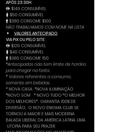
APÓS 23:30H:
🚻 $149 CONSUMÍVEL
🚺 $50 CONSUMÍVEL
🚹 $380 CONSOME $100
NÃO TRABALHAMOS COM NOME NA LISTA
VALORES ANTECIPADO
VIA PIX OU PELO SITE:
🚻 $129 CONSUMÍVEL
🚺 $40 CONSUMÍVEL
🚹 $380 CONSOME 150
*Antecipados não tem limite de horário 
para chegar na festa.
* Valores referentes a consumo, 
somente em bebidas.
* NOVA CASA  *NOVA ILUMINAÇÃO 
*NOVO SOM   * NOVO TUDO *O MELHOR 
DOS MELHORES*.  GARANTIA 100% DE 
DIVERSÃO,  O NOVO ENIGMA CLUB SE 
TORNOU A MAIOR E MAIS MODERNA 
BALADA LIBERAL DA AMÉRICA LATINA. UMA 
 UTOPIA PARA SEU PRAZER.