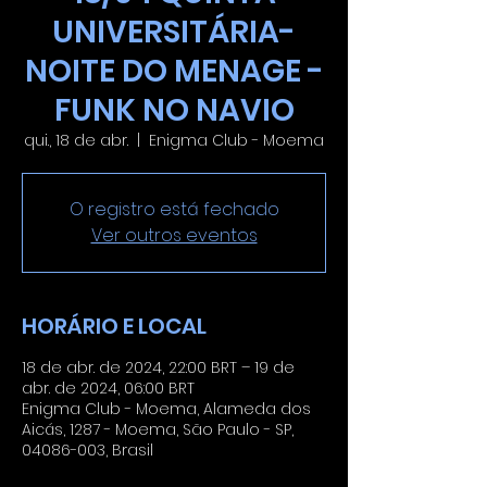
UNIVERSITÁRIA-
NOITE DO MENAGE -
FUNK NO NAVIO
qui., 18 de abr.
  |  
Enigma Club - Moema
O registro está fechado
Ver outros eventos
HORÁRIO E LOCAL
18 de abr. de 2024, 22:00 BRT – 19 de
abr. de 2024, 06:00 BRT
Enigma Club - Moema, Alameda dos
Aicás, 1287 - Moema, São Paulo - SP,
04086-003, Brasil