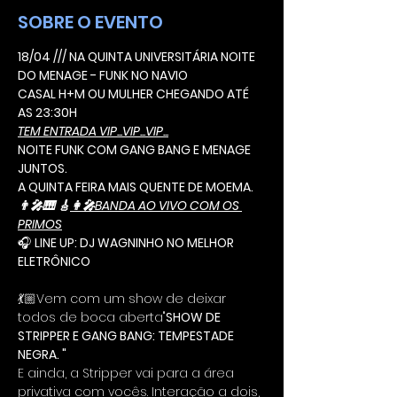
SOBRE O EVENTO
18/04 /// NA QUINTA UNIVERSITÁRIA NOITE 
DO MENAGE - FUNK NO NAVIO
CASAL H+M OU MULHER CHEGANDO ATÉ 
AS 23:30H
TEM ENTRADA VIP...VIP...VIP...
NOITE FUNK COM GANG BANG E MENAGE 
JUNTOS.
A QUINTA FEIRA MAIS QUENTE DE MOEMA.
👨‍🎤🎹 🎸
👩‍🎤
BANDA AO VIVO COM OS 
PRIMOS
🎧 
LINE UP: 
DJ WAGNINHO NO MELHOR 
ELETRÔNICO
💃🏼
Vem com um show de deixar 
todos de boca aberta"
SHOW DE 
STRIPPER E GANG BANG: TEMPESTADE 
NEGRA. "
E ainda, a Stripper vai para a área 
privativa com vocês. Interação a dois, 