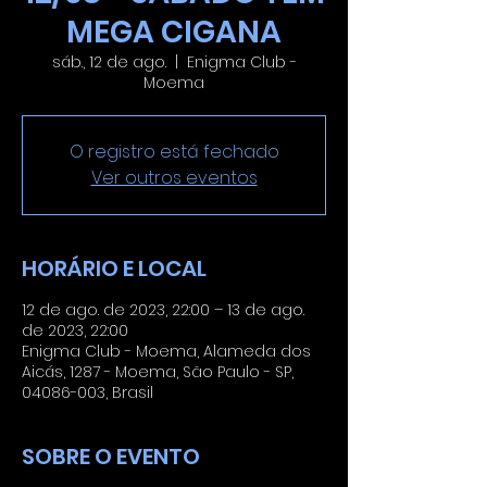
MEGA CIGANA
sáb., 12 de ago.
  |  
Enigma Club -
Moema
O registro está fechado
Ver outros eventos
HORÁRIO E LOCAL
12 de ago. de 2023, 22:00 – 13 de ago.
de 2023, 22:00
Enigma Club - Moema, Alameda dos
Aicás, 1287 - Moema, São Paulo - SP,
04086-003, Brasil
SOBRE O EVENTO