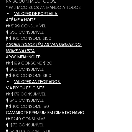
NA BOQUINHA DE TODOS.
* PALHAÇO ZUCK ANIMANDO A TODOS.
VALORES DE PORTARIA:
ATÉ MEIA NOITE:
🚻 
$199 CONSUMÍVEL
🚺 $50 CONSUMÍVEL.
🚹 $400 CONSOME $150
AGORA TODOS TÊM AS VANTAGENS DO 
NOME NA LISTA
.
APÓS MEIA-NOITE:
🚻 $199 CONSOME $12O
🚺 $60 CONSUMÍVEL
🚹 $400 CONSOME $100
VALORES ANTECIPADOS.
VIA PIX OU PELO SITE:
🚻 $179 CONSUMÍVEL
🚺 $40 CONSUMÍVEL
🚹 $400 CONSOME 180
CAMAROTE PREMIUM EM CIMA DO NAVIO: 
🚻 
$249 CONSUMÍVEL
🚺  
$70 CONSUMÍVEL
🚹  
$420 CONSOME $180