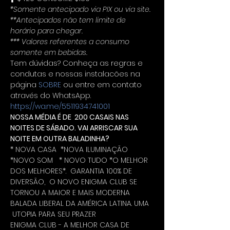
*Somente antecipado via PIX ou via site. 
**Antecipados não tem limite de 
horário para chegar.
*** Valores referentes a consumo 
somente em bebidas.
Tem dúvidas? Conheça as regras e 
condutas e nossas instalacões na 
página 
SOBRE
 ou entre em contato 
através do WhatsApp. 
https://wa.me/5511934741001
NOSSA MÉDIA É DE  200 CASAIS NAS 
NOITES DE SÁBADO. VAI ARRISCAR SUA 
NOITE EM OUTRA BALADINHA?
* NOVA CASA  *NOVA ILUMINAÇÃO 
*NOVO SOM   * NOVO TUDO *O MELHOR 
DOS MELHORES*.  GARANTIA 100% DE 
DIVERSÃO,  O NOVO ENIGMA CLUB SE 
TORNOU A MAIOR E MAIS MODERNA 
BALADA LIBERAL DA AMÉRICA LATINA. UMA 
 UTOPIA PARA SEU PRAZER
ENIGMA CLUB - A MELHOR CASA DE 