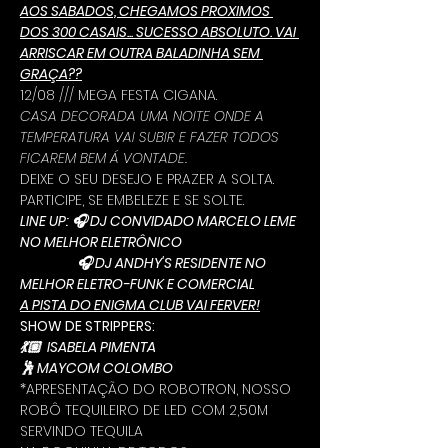
AOS SABADOS, CHEGAMOS PROXIMOS 
DOS 300 CASAIS... SUCESSO ABSOLUTO. VAI 
ARRISCAR EM OUTRA BALADINHA SEM 
GRAÇA??
12/08 /// MEGA FESTA CIGANA.
CASA DECORADA UMA NOITE ONDE A 
TEMPERATURA VAI SUBIR E FAZER TODOS 
FICAREM BEM Á VONTADE.
DEIXE O SEU DESEJO E PRAZER A SOLTA.
PARTICIPE, SE EMBELEZE E SE SOLTE.
LINE UP: 🎧 DJ CONVIDADO MARCELO LEME 
NO MELHOR ELETRÔNICO
                   🎧 DJ ANDHY'S RESIDENTE NO 
MELHOR ELETRO-FUNK E COMERCIAL
A PISTA DO ENIGMA CLUB VAI FERVER!
SHOW DE STRIPPERS: 
💃🏼  ISABELA PIMENTA
🕺 MAYCOM COLOMBO
*APRESENTAÇÃO DO ROBOTRON, NOSSO 
ROBÔ TEQUILEIRO DE LED COM 2,50M 
SERVINDO TEQUILA