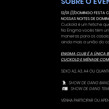
SOBRE O EVE
12/01 ///DOMINGO FESTA CU
NOSSAS NOITES DE DOMIN
Cuckold é um fetiche que
No Enigma vocês têm um
maneiras para os casais
ainda mais a união do ca
ENIGMA CLUB É A ÚNICA 
CUCKOLD E MÉNAGE COM L
SEXO A2, A3, A4 OU QUANT
🕺
   SHOW DE GANG BANG
💃🏼
   SHOW DE GANG TEM
VENHA PARTICIPAR OU APE