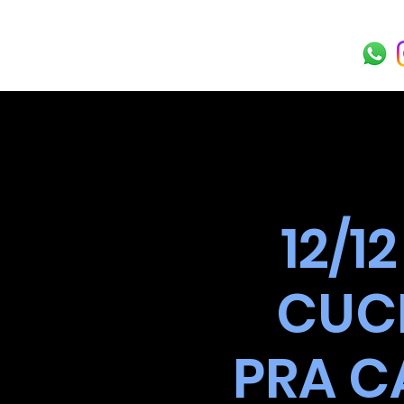
12/1
CUCK
PRA C