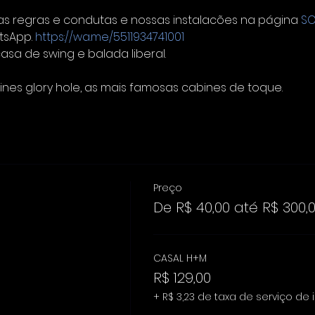
 regras e condutas e nossas instalacões na página 
SO
sApp. 
https://wa.me/5511934741001
asa de swing e balada liberal.
nes glory hole, as mais famosas cabines de toque.
Preço
De R$ 40,00 até R$ 300,
CASAL H+M
R$ 129,00
+ R$ 3,23 de taxa de serviço de