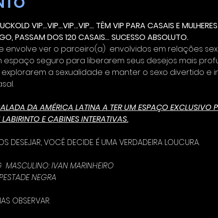
NTO
CKOLD VIP...VIP...VIP...VIP... TÊM VIP PARA CASAIS E MULHE
GO, PASSAM DOS 120 CASAIS... SUCESSO ABSOLUTO.
 envolve ver o parceiro(a)  envolvidos em relações sex
 espaço seguro para liberarem seus desejos mais prof
 explorarem a sexualidade e manter o sexo divertido e i
sal.
BALADA DA AMÉRICA LATINA A TER UM ESPAÇO EXCLUSIVO 
ABIRINTO E CABINES INTERATIVAS.
OS DESEJAR, VOCÊ DECIDE. É UMA VERDADEIRA LOUCURA.
  MASCULINO: IVAN MARINHEIRO
PESTADE NEGRA
NAS OBSERVAR.