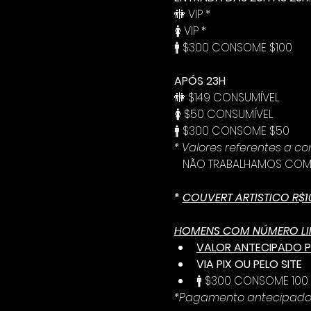
🚻 VIP *
🚺 VIP *
🚹 $300 CONSOME $100
APÓS 23H 
🚻 $149 CONSUMÍVEL
🚺 $50 CONSUMÍVEL
🚹 $300 CONSOME $50
* Valores referentes a 
   NÃO TRABALHAMOS COM 
* 
COUVERT ARTISTICO R$1
HOMENS COM NÚMERO LIM
VALOR ANTECIPADO 
VIA PIX OU PELO SITE
🚹 $300 CONSOME 100
*Pagamento antecipado n