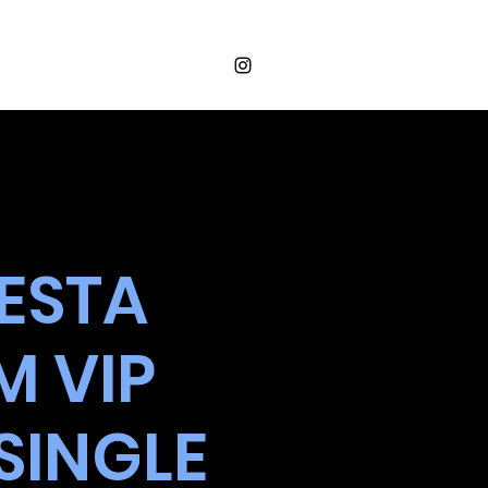
Login
OS
VALORES
CONTATO
FESTA
M VIP
SINGLE