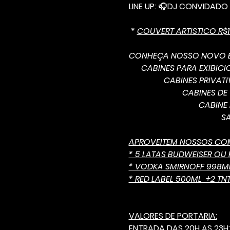
LINE UP: 
🎧
DJ CONVIDADO E
* 
COUVERT ARTISTICO R$
CONHEÇA NOSSO NOVO E
      CABINES PARA EXIBI
                 CABINES PRIVA
                          CABINES
                                  CA
                                   
APROVEITEM NOSSOS C
* 5 LATAS BUDWEISER OU 
* VODKA SMIRNOFF 998ML 
* RED LABEL 500ML  +2 TNT
VALORES DE PORTARIA:
ENTRADA DAS 20H AS 23H: