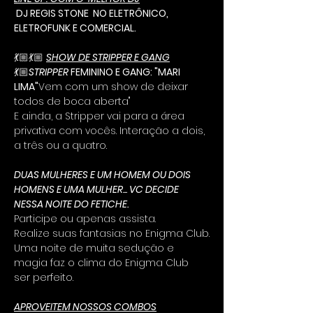
 DJ REGIS STONE  NO ELETRÔNICO, 
ELETROFUNK E COMERCIAL.
💃🏼💃🏼 
SHOW DE STRIPPER E GANG
💃🏼
STRIPPER 
FEMININO E GANG: "MARI 
LIMA"
Vem com um show de deixar 
todos de boca aberta"
E ainda, a Stripper vai para a área 
privativa com vocês. Interação a dois, 
a três ou a quatro.
DUAS MULHERES E UM HOMEM OU DOIS 
HOMENS E UMA MULHER... VC DECIDE 
NESSA NOITE DO FETICHE.
Participe ou apenas assista.
Realize suas fantasias no Enigma Club.
Uma noite de muita sedução e 
magia faz o clima do Enigma Club 
ser perfeito. 
APROVEITEM NOSSOS COMBOS