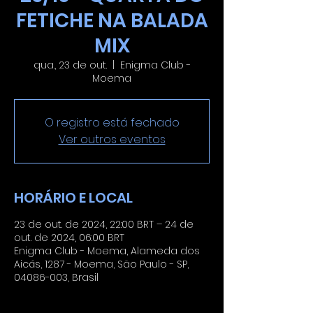
FETICHE NA BALADA
MIX
qua., 23 de out.
  |  
Enigma Club -
Moema
O registro está fechado
Ver outros eventos
HORÁRIO E LOCAL
23 de out. de 2024, 22:00 BRT – 24 de
out. de 2024, 06:00 BRT
Enigma Club - Moema, Alameda dos
Aicás, 1287 - Moema, São Paulo - SP,
04086-003, Brasil