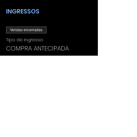
INGRESSOS
Vendas encerradas
Tipo de ingresso
COMPRA ANTECIPADA
Mais informações
Preço
De R$ 40,00 até R$ 300,00
HOMEM SINGLE
R$ 300,00
+ R$ 7,50 de taxa de serviço de
ingresso