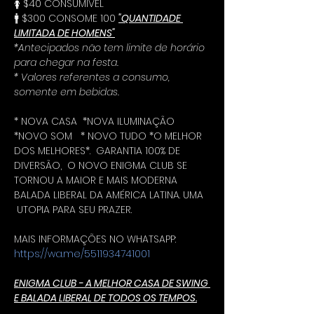
🚺 $40 CONSUMÍVEL
🚹 $300 CONSOME 100 
"QUANTIDADE 
LIMITADA DE HOMENS"
*Antecipados não tem limite de horário 
para chegar na festa.
* Valores referentes a consumo, 
somente em bebidas.
* NOVA CASA  *NOVA ILUMINAÇÃO 
*NOVO SOM   * NOVO TUDO *O MELHOR 
DOS MELHORES*.  GARANTIA 100% DE 
DIVERSÃO,  O NOVO ENIGMA CLUB SE 
TORNOU A MAIOR E MAIS MODERNA 
BALADA LIBERAL DA AMÉRICA LATINA. UMA 
 UTOPIA PARA SEU PRAZER.
MAIS INFORMAÇÕES NO WHATSAPP: 
https://wa.me/5511934741001
ENIGMA CLUB - A MELHOR CASA DE SWING 
E BALADA LIBERAL DE TODOS OS TEMPOS.