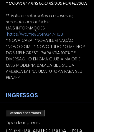
* 
COUVERT ARTISTICO R$10,00 POR PESSOA
** Valores referentes a consumo, 
somente em bebidas.
MAIS INFORMAÇÕES 
https://wa.me/5511934741001
* NOVA CASA  *NOVA ILUMINAÇÃO 
*NOVO SOM   * NOVO TUDO *O MELHOR 
DOS MELHORES*.  GARANTIA 100% DE 
DIVERSÃO,  O ENIGMA CLUB A MAIOR E 
MAIS MODERNA BALADA LIBERAL DA 
AMÉRICA LATINA. UMA  UTOPIA PARA SEU 
PRAZER.
INGRESSOS
Vendas encerradas
Tipo de ingresso
COMPRA ANTECIPADA PISTA