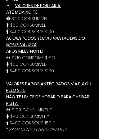
VALORES DE PORTARIA:
ATÉ MEIA NOITE:
🚻 
$219 CONSUMÍVEL
🚺 $50 CONSUMÍVEL.
🚹 $400 CONSOME $100
AGORA TODOS TÊM AS VANTAGENS DO 
NOME NA LISTA
.
APÓS MEIA-NOITE:
🚻 $219 CONSOME $15O
🚺 $60 CONSUMÍVEL
🚹 $450 CONSOME $100
VALORES PAGOS ANTECIPADOS VIA PIX OU 
PELO SITE,
NÃO TE LIMITE DE HORÁRIO PARA CHEGAR :
PISTA:
🚻 $199 CONSUMÍVEL *
🚺 $40 CONSUMÍVEL *
🚹 $400 CONSOME 150 *
* PAGAMENTOS ANTECIPADOS