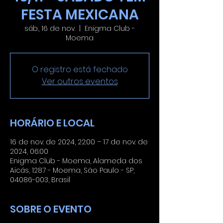
FESTA MEXICANA
sáb., 16 de nov.
  |  
Enigma Club -
Moema
O registro está fechado
Ver outros eventos
HORÁRIO E LOCAL
16 de nov. de 2024, 22:00 – 17 de nov. de
2024, 06:00
Enigma Club - Moema, Alameda dos
Aicás, 1287 - Moema, São Paulo - SP,
04086-003, Brasil
SOBRE O EVENTO