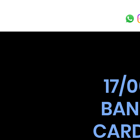
17/
BAN
CARD