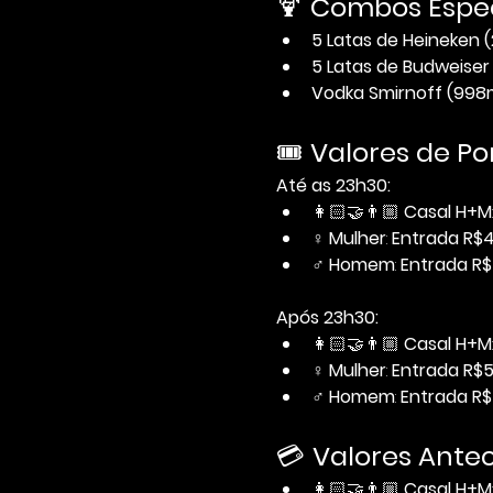
🍹 
Combos Espec
5 Latas de Heineken 
5 Latas de Budweiser
Vodka Smirnoff (998m
🎟️ 
Valores de Por
Até as 23h30:
👩🏻‍🤝‍👨🏼 
Casal H+M
♀ 
Mulher
: 
Entrada R$
♂ 
Homem
: 
Entrada R
Após 23h30:
👩🏻‍🤝‍👨🏼 
Casal H+M
♀ 
Mulher
: 
Entrada R$
♂ 
Homem
: 
Entrada R
💳 
Valores Anteci
👩🏻‍🤝‍👨🏼 
Casal H+M