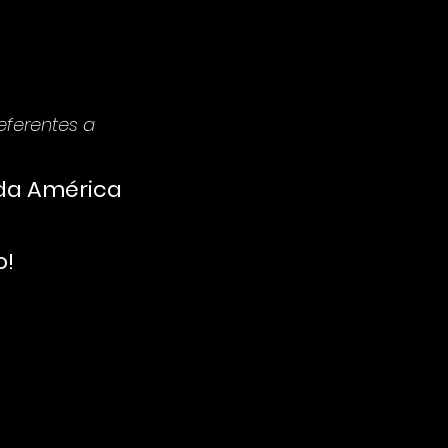
ferentes a 
da América 
o!