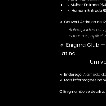
♀ 
Mulher
: 
Entrada R$
♂  
Homem: Entrada R
🔹 
Couvert Artístico de 1
Antecipados não p
consumo, aplicáv
🔹 
Enigma Club — 
Latina. 
         
🔹 
Endereço:
 Alameda dos
🔹 
Mais informações no 
O Enigma não se decifra. 