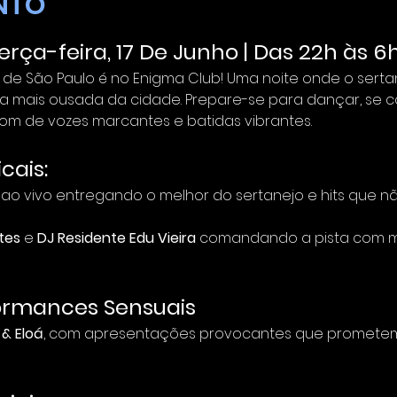
NTO
erça-feira, 17 De Junho | Das 22h às 6
 de São Paulo é no Enigma Club! Uma noite onde o serta
a mais ousada da cidade. Prepare-se para dançar, se c
som de vozes marcantes e batidas vibrantes.
cais:
ao vivo entregando o melhor do sertanejo e hits que n
tes
 e 
DJ Residente Edu Vieira
 comandando a pista com mu
ormances Sensuais
& Eloá
, com apresentações provocantes que prometem