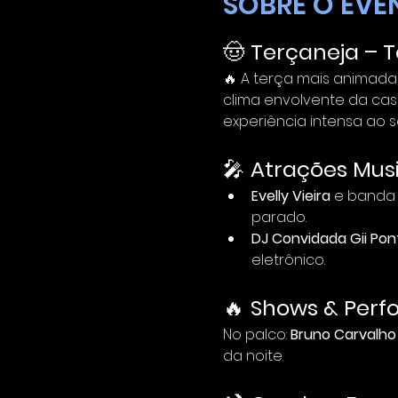
SOBRE O EVE
🤠 
Terçaneja – T
🔥 A terça mais animada
clima envolvente da cas
experiência intensa ao 
🎤 
Atrações Musi
Evelly Vieira 
e banda 
parado.
DJ Convidada Gii Pon
eletrônico.
🔥 
Shows & Perf
No palco: 
Bruno Carvalho 
da noite.