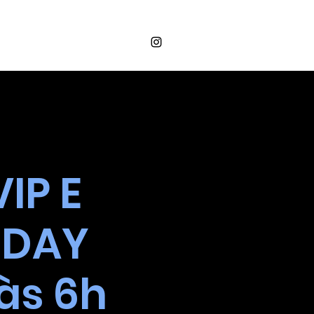
Login
OS
VALORES
CONTATO
IP E
 DAY
às 6h