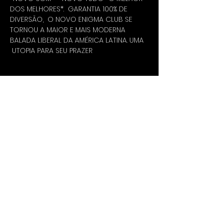
DOS MELHORES*.  GARANTIA 100% DE 
DIVERSÃO,  O NOVO ENIGMA CLUB SE 
TORNOU A MAIOR E MAIS MODERNA 
BALADA LIBERAL DA AMÉRICA LATINA. UMA 
 UTOPIA PARA SEU PRAZER
COMPARTILHE ESTE EVENTO
política de venda de ingressos
Enigma Club Bar Dançante Ltda. | CNPJ
05.691.462
/0001/16
ALAMEDA DOS AICÁS, 1287 - MOEMA/SP