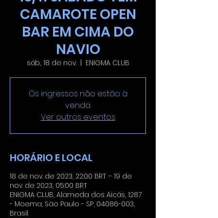
CAMAROTE OPEN
BAR EM CIMA DO
NAVIO
sáb., 18 de nov.
  |  
ENIGMA CLUB
Os ingressos não estão à
venda
Ver outros eventos
HORÁRIO E LOCAL
18 de nov. de 2023, 22:00 BRT – 19 de
nov. de 2023, 05:00 BRT
ENIGMA CLUB, Alameda dos Aicás, 1287
- Moema, São Paulo - SP, 04086-003,
Brasil