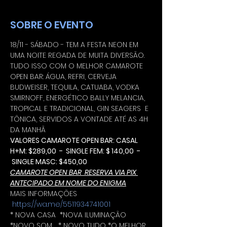
SOBRE O EVENTO
18/11 - SÁBADO - TEM A FESTA NEON EM 
UMA NOITE REGADA DE MUITA DIVERSÃO.
TUDO ISSO COM O MELHOR CAMAROTE 
OPEN BAR: ÁGUA, REFRI, CERVEJA 
BUDWEISER, TEQUILA, CATUABA, VODKA 
SMIRNOFF, ENERGÉTICO BALLY MELANCIA, 
TROPICAL E TRADICIONAL, GIN SEAGERS  E 
TÔNICA, SERVIDOS A VONTADE ATÉ AS 4H 
DA MANHÃ
VALORES CAMAROTE OPEN BAR: CASAL 
H+M: $289,00  -  SINGLE FEM: $ 140,00  - 
 SINGLE MASC: $450,00
CAMAROTE OPEN BAR  RESERVA VIA PIX 
ANTECIPADO EM NOME DO ENIGMA
MAIS INFORMAÇÕES 
https://wa.me/5511934741001
* NOVA CASA  *NOVA ILUMINAÇÃO 
*NOVO SOM   * NOVO TUDO *O MELHOR 