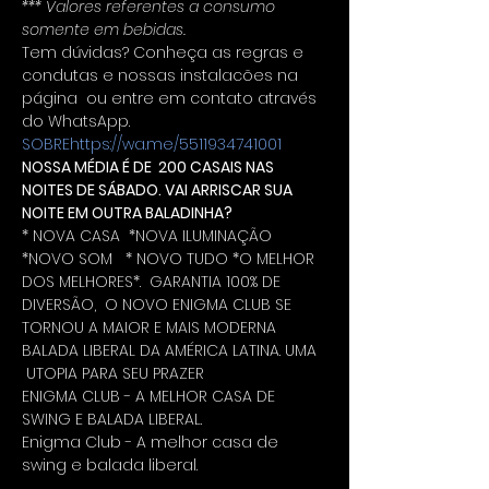
*** Valores referentes a consumo 
somente em bebidas.
Tem dúvidas? Conheça as regras e 
condutas e nossas instalacões na 
página 
 ou entre em contato através 
do WhatsApp. 
SOBRE
https://wa.me/5511934741001
NOSSA MÉDIA É DE  200 CASAIS NAS 
NOITES DE SÁBADO. VAI ARRISCAR SUA 
NOITE EM OUTRA BALADINHA?
* NOVA CASA  *NOVA ILUMINAÇÃO 
*NOVO SOM   * NOVO TUDO *O MELHOR 
DOS MELHORES*.  GARANTIA 100% DE 
DIVERSÃO,  O NOVO ENIGMA CLUB SE 
TORNOU A MAIOR E MAIS MODERNA 
BALADA LIBERAL DA AMÉRICA LATINA. UMA 
 UTOPIA PARA SEU PRAZER
ENIGMA CLUB - A MELHOR CASA DE 
SWING E BALADA LIBERAL.
Enigma Club - A melhor casa de 
swing e balada liberal.