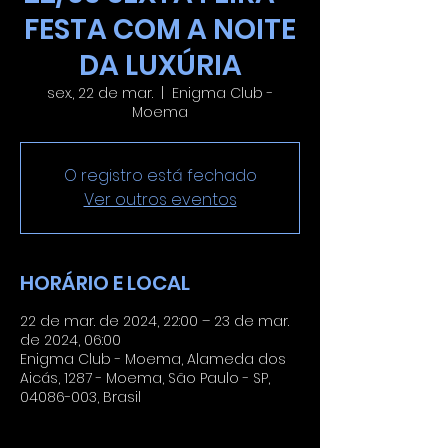
FESTA COM A NOITE
DA LUXÚRIA
sex., 22 de mar.
  |  
Enigma Club -
Moema
O registro está fechado
Ver outros eventos
HORÁRIO E LOCAL
22 de mar. de 2024, 22:00 – 23 de mar.
de 2024, 06:00
Enigma Club - Moema, Alameda dos
Aicás, 1287 - Moema, São Paulo - SP,
04086-003, Brasil