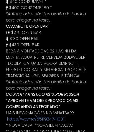
🚺 $40 CONSUMÍVEL *
🚹 $400 CONSOME 180 *
*Antecipados não tem limite de horário 
para chegar na festa.
CAMAROTE OPEN BAR:
🚻 $279 OPEN BAR
🚺 $130 OPEN BAR
🚹 $430 OPEN BAR
BEBA A VONTADE DAS 22H AS 4H DA 
MANHÃ: ÁGUA, REFRI, CERVEJA BUDWEISER, 
TEQUILA, CATUABA, VODKA SMIRNOFF, 
ENERGÉTICO BALLY MELANCIA, TROPICAL E 
TRADICIONAL, GIN SEAGERS  E TÔNICA.
*Antecipados não tem limite de horário 
para chegar na festa.
COUVERT ARTÍSTICO R$10, POR PESSOA
*APROVEITE VALORES PROMOCIONAIS 
COMPRANDO ANTECIPADO*
MAIS INFORMAÇÕES NO WHATSAPP: 
https://wa.me/5511934741001
* NOVA CASA  *NOVA ILUMINAÇÃO 
*NOVO SOM   * NOVO TUDO *O MELHOR 