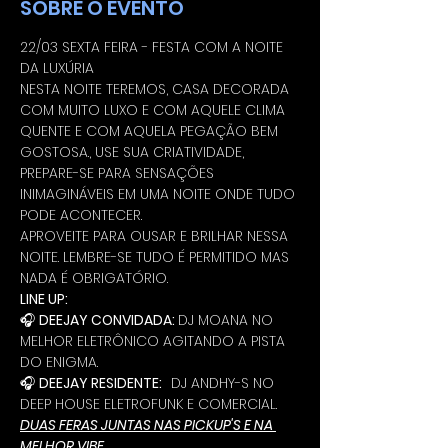
SOBRE O EVENTO
22/03 SEXTA FEIRA - FESTA COM A NOITE 
DA LUXÚRIA  
NESTA NOITE TEREMOS, CASA DECORADA 
COM MUITO LUXO E COM AQUELE CLIMA 
QUENTE E COM AQUELA PEGAÇÃO BEM 
GOSTOSA., USE SUA CRIATIVIDADE, 
PREPARE-SE PARA SENSAÇÕES 
INIMAGINÁVEIS EM UMA NOITE ONDE TUDO 
PODE ACONTECER.
APROVEITE PARA OUSAR E BRILHAR NESSA 
NOITE. LEMBRE-SE TUDO É PERMITIDO MAS 
NADA É OBRIGATÓRIO.
LINE UP:
🎧 
DEEJAY CONVIDADA: 
DJ MOANA NO 
MELHOR ELETRÔNICO AGITANDO A PISTA 
DO ENIGMA.
🎧 
DEEJAY RESIDENTE:   
DJ ANDHY-S NO 
DEEP HOUSE ELETROFUNK E COMERCIAL.
DUAS FERAS JUNTAS NAS PICKUP'S E NA 
MELHOR VIBE