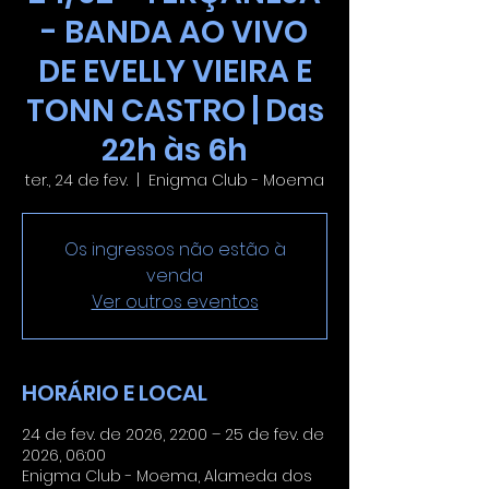
- BANDA AO VIVO
DE EVELLY VIEIRA E
TONN CASTRO | Das
22h às 6h
ter., 24 de fev.
  |  
Enigma Club - Moema
Os ingressos não estão à
venda
Ver outros eventos
HORÁRIO E LOCAL
24 de fev. de 2026, 22:00 – 25 de fev. de
2026, 06:00
Enigma Club - Moema, Alameda dos