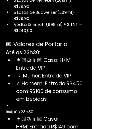
5 Latas de Heineken (269ml)
 — 
R$79,90
5 Latas de Budweiser (269ml)
 — 
R$79,90
Vodka Smirnoff (998ml) + 3 TNT
 — 
R$240,00
🎟️ 
Valores de Portaria:
Até as 23h30:
👩🏻‍🤝‍👨🏼 
Casal H+M: 
Entrada VIP
 ♀ 
Mulher: Entrada VIP
♂ 
Homem:
Entrada R$450 
com R$100 de consumo 
em bebidas
🎟️
Após 23h30:
👩🏻‍🤝‍👨🏼 
Casal 
H+M:
Entrada R$149 com 