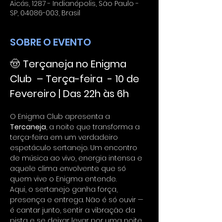
Aicás, 1287 - Indianópolis, São Paulo -
SP, 04086-003, Brasil
SOBRE O EVENTO
🤠 
Terçaneja no Enigma 
Club  – Terça-feira  - 10 de 
Fevereiro | Das 22h às 6h
O Enigma Club apresenta a 
Tercaneja
, a noite que transforma a 
terça-feira em um verdadeiro 
espetáculo sertanejo. Um encontro 
de música ao vivo, energia intensa e 
aquele clima envolvente que só 
quem vive o Enigma entende.
Aqui, o sertanejo ganha força, 
presença e entrega. Não é só ouvir — 
é cantar junto, sentir a vibração da 
pista e se deixar levar por uma noite 