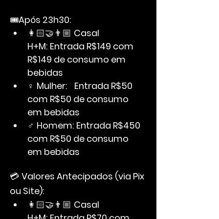
🎟️
Após 23h30:
👩🏻‍🤝‍👨🏼 
Casal 
H+M:
Entrada R$149 com 
R$149 de consumo em 
bebidas
♀ 
Mulher:
Entrada R$50 
com R$50 de consumo 
em bebidas
♂ 
Homem:
Entrada R$450 
com R$50 de consumo 
em bebidas
💳 
Valores Antecipados (via Pix 
ou Site):
👩🏻‍🤝‍👨🏼 
Casal 
H+M:
Entrada R$70 com 