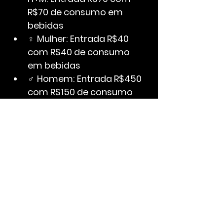
R$70 de consumo em 
bebidas
♀ 
Mulher:
Entrada R$40 
com R$40 de consumo 
em bebidas
♂ 
Homem:
Entrada R$450 
com R$150 de consumo 
em bebidas
 — 
quantidade 
limitada de homens.
🔹 
Couvert 
Artístico:
 R$12,00 por 
pessoa
Antecipados não 
possuem limite de 
horário para chegada. 