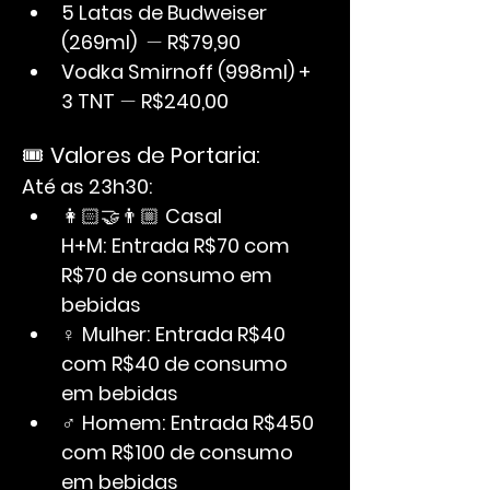
5 Latas de Budweiser 
(269ml) 
 — 
R$79,90
Vodka Smirnoff (998ml) + 
3 TNT
 — 
R$240,00
🎟️ 
Valores de Portaria:
Até as 23h30:
👩🏻‍🤝‍👨🏼 
Casal 
H+M:
Entrada R$70 com 
R$70 de consumo em 
bebidas
♀ 
Mulher:
Entrada R$40 
com R$40 de consumo 
em bebidas
♂ 
Homem:
Entrada R$450 
com R$100 de consumo 
em bebidas