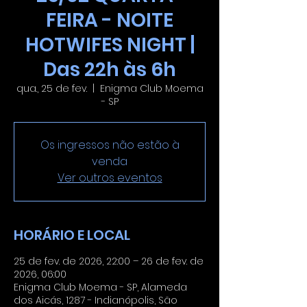
FEIRA - NOITE
HOTWIFES NIGHT |
Das 22h às 6h
qua., 25 de fev.
  |  
Enigma Club Moema
- SP
Os ingressos não estão à
venda
Ver outros eventos
HORÁRIO E LOCAL
25 de fev. de 2026, 22:00 – 26 de fev. de
2026, 06:00
Enigma Club Moema - SP, Alameda
dos Aicás, 1287 - Indianópolis, São