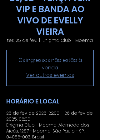
VIP E BANDA AO
VIVO DE EVELLY
VIEIRA
ter., 25 de fev.
  |  
Enigma Club - Moema
Os ingressos não estão à
venda
Ver outros eventos
HORÁRIO E LOCAL
25 de fev. de 2025, 22:00 – 26 de fev. de
2025, 06:00
Enigma Club - Moema, Alameda dos
Aicás, 1287 - Moema, São Paulo - SP,
04086-003, Brasil