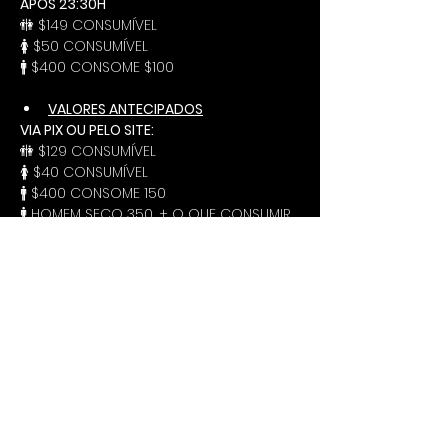
APÓS 23:30H 
🚻 $149 CONSUMÍVEL
🚺 $50 CONSUMÍVEL
🚹 $400 CONSOME $100
VALORES ANTECIPADOS
VIA PIX OU PELO SITE:
🚻 $129 CONSUMÍVEL
🚺 $40 CONSUMÍVEL
🚹 $400 CONSOME 150
🚹 HOMEM SECO 350, + O QUE CONSUMIR
*Pagamento antecipado não tem limite 
de horário para chegar na festa.
* Valores referentes a consumo 
somente em bebidas.
Tem dúvidas? Conheça as regras e 
condutas e nossas instalacões na 
página 
SOBRE
 ou entre em contato 
através do WhatsApp. 
https://wa.me/5511934741001
Enigma Club - A melhor casa de 