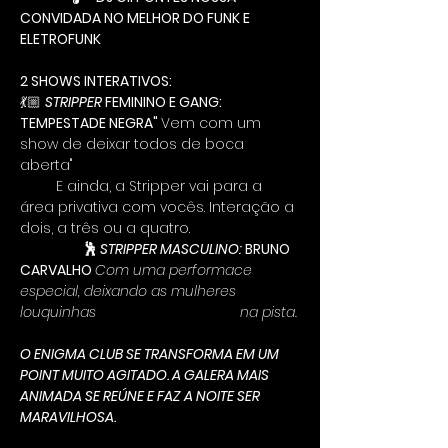
CONVIDADA NO MELHOR DO FUNK E 
ELETROFUNK
2 SHOWS INTERATIVOS:
💃🏼 
STRIPPER 
FEMININO E GANG: 
TEMPESTADE NEGRA" 
Vem com um 
show de deixar todos de boca 
aberta"
         E ainda, a Stripper vai para a 
área privativa com vocês. Interação a 
dois, a três ou a quatro.
                     🕺 
STRIPPER MASCULINO: 
BRUNO 
CARVALHO
Com uma performace 
especial, deixando as mulheres 
louquinhas                                    na pista.
O ENIGMA CLUB SE TRANSFORMA EM UM 
POINT MUITO AGITADO. A GALERA MAIS 
ANIMADA SE REÚNE E FAZ A NOITE SER 
MARAVILHOSA. 