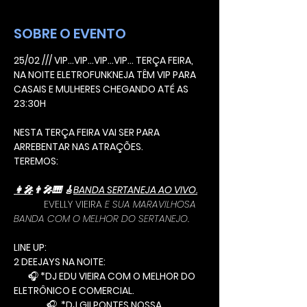
SOBRE O EVENTO
25/02 /// VIP...VIP...VIP...VIP... TERÇA FEIRA, 
NA NOITE ELETROFUNKNEJA TÊM VIP PARA 
CASAIS E MULHERES CHEGANDO ATÉ AS 
23:30H
NESTA TERÇA FEIRA VAI SER PARA 
ARREBENTAR NAS ATRAÇÕES.
TEREMOS: 
👩‍🎤
👨‍🎤🎹 🎸
BANDA SERTANEJA AO VIVO.
EVELLY VIEIRA
 E SUA MARAVILHOSA 
BANDA COM O MELHOR DO SERTANEJO.
LINE UP:
2 DEEJAYS NA NOITE:
🎧
 *DJ EDU VIEIRA COM O MELHOR DO 
ELETRÔNICO E COMERCIAL.
🎧
  *DJ GII PONTES NOSSA 