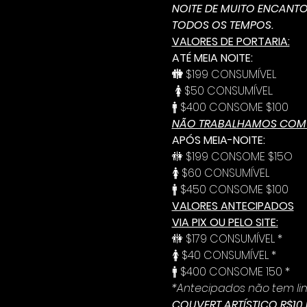
NOITE DE MUITO ENCANTO
TODOS OS TEMPOS.
VALORES DE PORTARIA:
ATÉ MEIA NOITE:
🚻 
$199 CONSUMÍVEL 
 🚺 $50 CONSUMÍVEL. 
🚹 $400 CONSOME $100
NÃO TRABALHAMOS COM 
APÓS MEIA-NOITE:
🚻 $199 CONSOME $15O  
🚺 $60 CONSUMÍVEL 
🚹 $450 CONSOME $100
VALORES ANTECIPADOS
VIA PIX OU PELO SITE:
🚻 $179 CONSUMÍVEL *
🚺 $40 CONSUMÍVEL *
🚹 $400 CONSOME 150 *
*Antecipados não tem lim
COUVERT ARTÍSTICO R$10