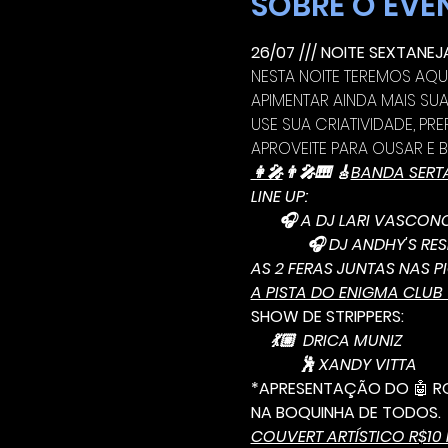
SOBRE O EVE
26/07 /// NOITE SEXTANE
NESTA NOITE TEREMOS AQ
APIMENTAR AINDA MAIS SUA
USE SUA CRIATIVIDADE, P
APROVEITE PARA OUSAR E B
👩‍🎤
👨‍🎤🎹 🎸
BANDA SERT
LINE UP:
       🎧 A DJ LARI VASCO
              🎧 DJ ANDHY
AS 2 FERAS JUNTAS NAS 
A PISTA DO ENIGMA CLUB 
SHOW DE STRIPPERS:
     💃🏼  DRICA MUNIZ
            🕺 XANDY VITTA
*APRESENTAÇÃO DO 
🤖
 R
NA BOQUINHA DE TODOS.
COUVERT ARTÍSTICO R$10