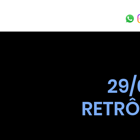
29/
RETRÔ