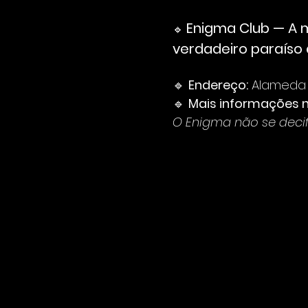
Enigma Club — A m
🔹 
verdadeiro paraíso 
🔹 
Endereço:
 Alameda 
🔹 
Mais informações 
O Enigma não se decifr