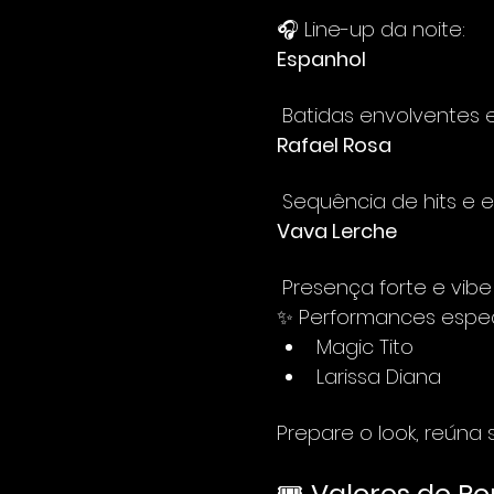
🎧 Line-up da noite:
Espanhol
 Batidas envolventes
Rafael Rosa
 Sequência de hits e
Vava Lerche
 Presença forte e vi
✨ Performances especi
Magic Tito
Larissa Diana
Prepare o look, reúna
🎟️ 
Valores de Por