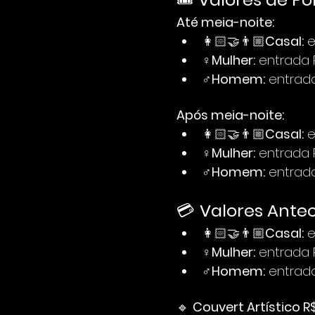
Até meia-noite:
👩🏻‍🤝‍👨🏼
Casal:
 
♀️
Mulher:
 entrada
♂️
Homem:
 entrad
Após meia-noite:
👩🏻‍🤝‍👨🏼
Casal:
 
♀️
Mulher:
 entrada
♂️
Homem:
 entrad
💳 
Valores Anteci
👩🏻‍🤝‍👨🏼
Casal:
 
♀️
Mulher:
 entrada
♂️
Homem:
 entrad
🔹 
Couvert Artístico R