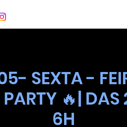
INÍCIO
SOBRE
EVENT
05- SEXTA - FEI
 PARTY 🔥| DAS 
6H