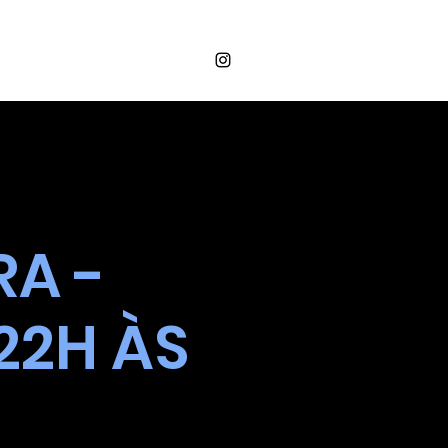
Login
OS
VALORES
CONTATO
RA -
22H ÀS