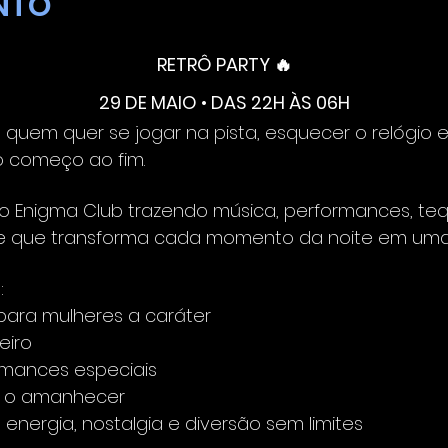
NTO
RETRÔ PARTY 🔥
29 DE MAIO • DAS 22H ÀS 06H
 quem quer se jogar na pista, esquecer o relógio e
o começo ao fim.
o Enigma Club trazendo música, performances, tequ
 que transforma cada momento da noite em uma e
:
para mulheres a caráter
eiro
rmances especiais
té o amanhecer
energia, nostalgia e diversão sem limites