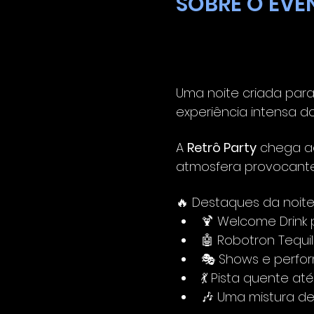
SOBRE O EVE
Uma noite criada para
experiência intensa d
A 
Retrô Party
 chega a
atmosfera provocante
🔥 Destaques da noite
🍹 Welcome Drink 
🤖 Robotron Tequil
🎭 Shows e perfo
💃 Pista quente a
🎶 Uma mistura de 