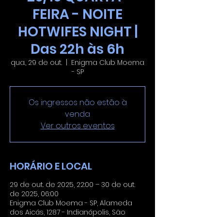
FEIRA - NOITE
HOTWIFES NIGHT |
Das 22h às 6h
qua., 29 de out.
  |  
Enigma Club Moema
- SP
Os ingressos não estão à
venda
Ver outros eventos
HORÁRIO E LOCAL
29 de out. de 2025, 22:00 – 30 de out.
de 2025, 06:00
Enigma Club Moema - SP, Alameda
dos Aicás, 1287 - Indianópolis, São