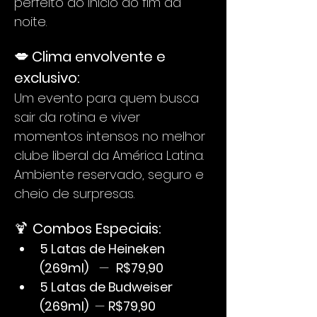
perfeito do início ao fim da 
noite.
💋 Clima envolvente e 
exclusivo:
Um evento para quem busca 
sair da rotina e viver 
momentos intensos no melhor 
clube liberal da América Latina. 
Ambiente reservado, seguro e 
cheio de surpresas.
🍹 
Combos Especiais:
5 Latas de Heineken 
(269ml)
   —  
R$79,90
5 Latas de Budweiser 
(269ml) 
 — 
R$79,90