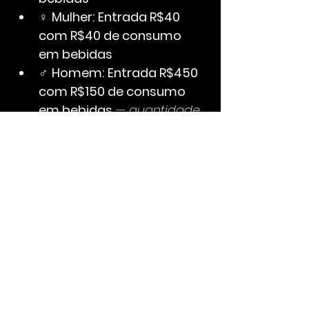
♀ 
Mulher:
Entrada R$40 
com R$40 de consumo 
em bebidas
♂ 
Homem:
Entrada R$450 
com R$150 de consumo 
em bebidas
 — 
quantidade 
limitada de homens.
🔹 
Couvert 
Artístico:
 R$12,00 por 
pessoa
Antecipados não 
possuem limite de 
horário para chegada. 
Valores referentes a 
consumo, aplicáveis 