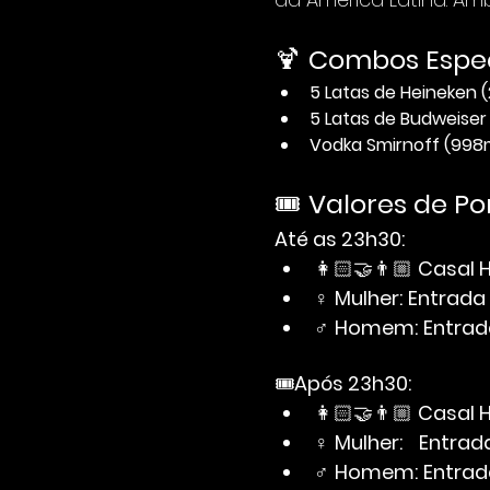
🍹 
Combos Espec
5 Latas de Heineken 
5 Latas de Budweiser
Vodka Smirnoff (998m
🎟️ 
Valores de Por
Até as 23h30:
👩🏻‍🤝‍👨🏼 
Casal 
♀ 
Mulher:
Entrada
♂ 
Homem:
Entrad
🎟️
Após 23h30:
👩🏻‍🤝‍👨🏼 
Casal 
♀ 
Mulher:
Entrad
♂ 
Homem:
Entra