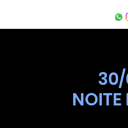
30/
NOITE 