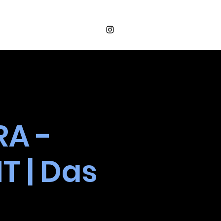
Login
OS
VALORES
CONTATO
RA -
T | Das