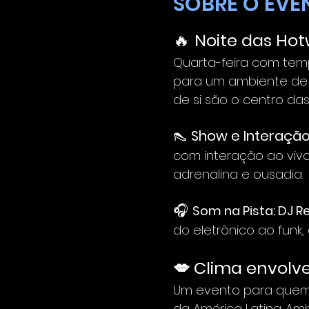
SOBRE O EVE
🔥 
Noite das Hotw
Quarta-feira com temp
para um ambiente de 
de si são o centro da
👠 
Show e Interação
com interação ao viv
adrenalina e ousadia.
🎧 
Som na Pista: DJ R
do eletrônico ao funk, 
💋 Clima envolve
Um evento para quem b
da América Latina. Am