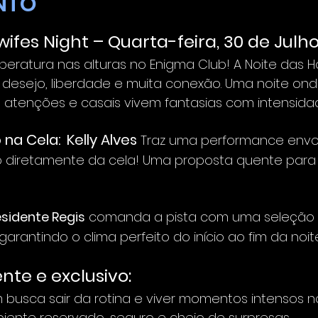
NTO
ifes Night – Quarta-feira, 30 de Julho
eratura nas alturas no Enigma Club! A Noite das H
desejo, liberdade e muita conexão. Uma noite ond
s atenções e casais vivem fantasias com intensidad
 na Cela:
Kelly Alves 
Traz uma performance envol
o diretamente da cela! Uma proposta quente para
esidente Regis
 comanda a pista com uma seleção d
garantindo o clima perfeito do início ao fim da noite
nte e exclusivo:
usca sair da rotina e viver momentos intensos no 
biente reservado, seguro e cheio de surpresas.