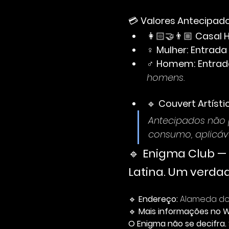
💳 
Valores Antecipados 
👩🏻‍🤝‍👨🏼 
Casal 
♀ 
Mulher:
Entrada
♂ 
Homem:
Entrad
homens.
🔹 
Couvert Artísti
Antecipados não p
consumo, aplicáv
🔹 
Enigma Club — 
Latina. Um verdad
🔹 
Endereço:
 Alameda dos
🔹 
Mais informações no 
O Enigma não se decifra. 