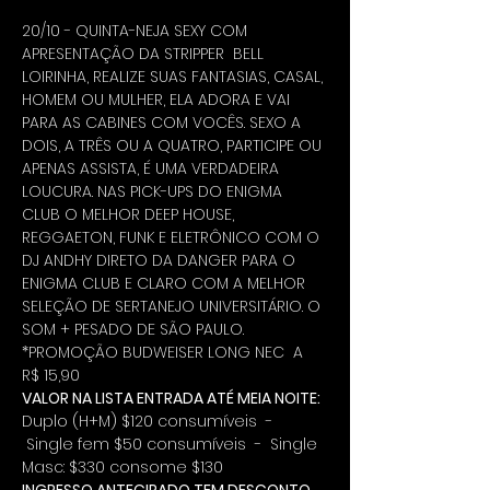
20/10 - QUINTA-NEJA SEXY COM 
APRESENTAÇÃO DA STRIPPER  BELL 
LOIRINHA, REALIZE SUAS FANTASIAS, CASAL, 
HOMEM OU MULHER, ELA ADORA E VAI 
PARA AS CABINES COM VOCÊS. SEXO A 
DOIS, A TRÊS OU A QUATRO, PARTICIPE OU 
APENAS ASSISTA, É UMA VERDADEIRA 
LOUCURA. NAS PICK-UPS DO ENIGMA 
CLUB O MELHOR DEEP HOUSE, 
REGGAETON, FUNK E ELETRÔNICO COM O 
DJ ANDHY DIRETO DA DANGER PARA O 
ENIGMA CLUB E CLARO COM A MELHOR 
SELEÇÃO DE SERTANEJO UNIVERSITÁRIO. O 
SOM + PESADO DE SÃO PAULO.
*PROMOÇÃO BUDWEISER LONG NEC  A 
R$ 15,90
VALOR NA LISTA ENTRADA ATÉ MEIA NOITE:
Duplo (H+M) $120 consumíveis  - 
 Single fem $50 consumíveis  -  Single 
Masc: $330 consome $130