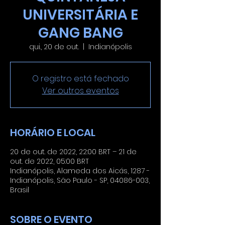
UNIVERSITÁRIA E
GANG BANG
qui., 20 de out.
  |  
Indianópolis
O registro está fechado
Ver outros eventos
HORÁRIO E LOCAL
20 de out. de 2022, 22:00 BRT – 21 de
out. de 2022, 05:00 BRT
Indianópolis, Alameda dos Aicás, 1287 -
Indianópolis, São Paulo - SP, 04086-003,
Brasil
SOBRE O EVENTO